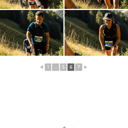
◄
1
...
5
6
7
►