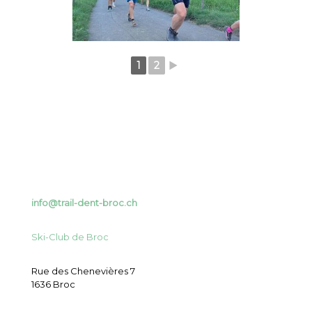
1
2
►
info@trail-dent-broc.ch
Ski-Club de Broc
Rue des Chenevières 7
1636 Broc